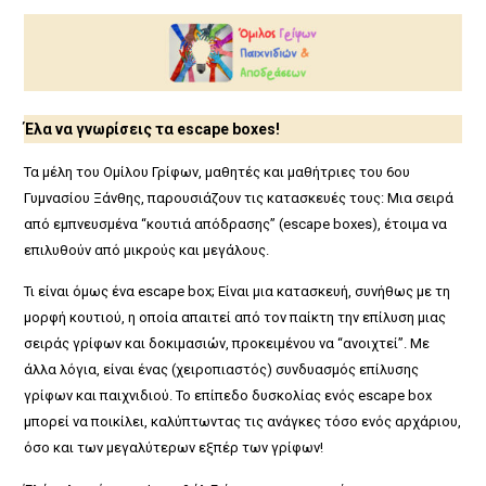
Έλα να γνωρίσεις τα escape boxes!
Τα μέλη του Ομίλου Γρίφων, μαθητές και μαθήτριες του 6ου
Γυμνασίου Ξάνθης, παρουσιάζουν τις κατασκευές τους: Μια σειρά
από εμπνευσμένα “κουτιά απόδρασης” (escape boxes), έτοιμα να
επιλυθούν από μικρούς και μεγάλους.
Τι είναι όμως ένα escape box; Είναι μια κατασκευή, συνήθως με τη
μορφή κουτιού, η οποία απαιτεί από τον παίκτη την επίλυση μιας
σειράς γρίφων και δοκιμασιών, προκειμένου να “ανοιχτεί”. Με
άλλα λόγια, είναι ένας (χειροπιαστός) συνδυασμός επίλυσης
γρίφων και παιχνιδιού. Το επίπεδο δυσκολίας ενός escape box
μπορεί να ποικίλει, καλύπτωντας τις ανάγκες τόσο ενός αρχάριου,
όσο και των μεγαλύτερων εξπέρ των γρίφων!